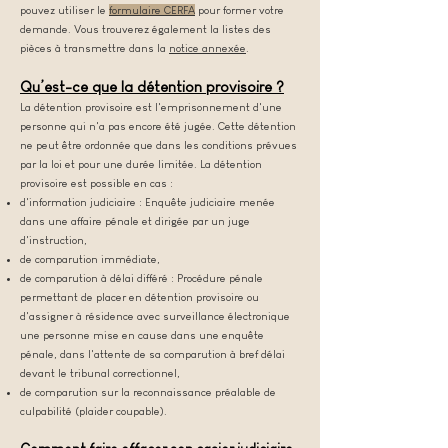
pouvez utiliser le
formulaire CERFA
pour former votre
demande. Vous trouverez également la listes des
pièces à transmettre dans la
notice annexée
.
Qu’est-ce que la détention provisoire ?
La détention provisoire est l'emprisonnement d'une
personne qui n'a pas encore été jugée. Cette détention
ne peut être ordonnée que dans les conditions prévues
par la loi et pour une durée limitée. La détention
provisoire est possible en cas :
d'information judiciaire : Enquête judiciaire menée
dans une affaire pénale et dirigée par un juge
d'instruction,
de comparution immédiate,
de comparution à délai différé : Procédure pénale
permettant de placer en détention provisoire ou
d'as
signer à résidence avec surveillance électronique
une personne mise en cause dans une enquête
pénale, dans l'attente de sa comparution à bref délai
devant le tribunal correctionnel,
de comparution sur la reconnaissance préalable de
culpabilité (plaider coupable).