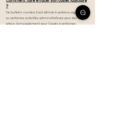
Comment faire effacer son casier judiciaire
?
Ce bulletin numéro 2 est délivré à certains organismes
ou certaines autorités administratives pour des motifs
précis (principalement pour l’accès à cert
aines
professions). Si votre situation le permet, vous pouvez
obtenir de la juridiction une dispense de mention d'une
condamnation pénale enregistrée au bulletin numéro 2
de votre casier judiciaire.
Si la dispense sollicitée n’est pas accordée, vous
pouvez, après l’écoulement d’un certain délai et en
fonction de votre situation, former une demande
d’effacement de votre condamnation pénale
enregistrée au bulletin numéro 2 de votre casier
judiciaire. En fonction du type de condamnation cette
demande est à adresser à différents in
terlocuteurs.
Pour davantage de
renseignements, le Cabinet
TENIER-SAADAOUI se tient à votre
disposition pour vous
accompagner.