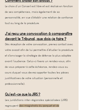
Comment ch
oisir son avocat ?
Le choix d’un Conseil est libre et est réalisé en fonction
de ses compétences, mais également de sa
personnalité, en vue d’établir une relation de confiance
tout au long de la procédure.
J'ai re
çu une convocation à comparaître
devant le Tribunal, que doi
s-je faire ?
Dès réception de votre convocation, prenez contact avec
votre avocat afin de lui permettre d’étudier la procédure
et d’envisager la stratégie de défense la plus adaptée
avant l’audience. Celui-ci fixera un rendez-vous, afin
de vous préparer à cette échéance, rendez-vous au
cours duquel vous devrez apporter toutes les pièces
justificatives de votre situation (personnelle et
professionnelle).
Qu'est-ce que la JIRS ?
Les juridictions inter-régionales spécialisées (JIRS)
regroupent
des magistrats du parquet et de