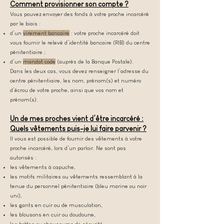
Comment provisionner son compte ?
Vous pouvez envoyer des fonds à votre proche incarcéré
par le biais :
d’un
virement bancaire
: votre proche incarcéré doit
vous fournir le relevé d’identité bancaire (RIB) du centre
pénitentiaire ;
d’un
mandat code
(auprès de la Banque Postale).
Dans les deux cas, vous devez renseigner l’adresse du
centre pénitentiaire, les nom, prénom(s) et numéro
d’écrou de votre proche, ainsi que vos nom et
prénom(s).
Un de mes proches vient d’être incarcéré :
Quels vêtements puis-je lui faire parvenir ?
Il vous est possible de fournir des vêtements à votre
proche incarcéré, lors d’un parloir. Ne sont pas
autorisés :
les vêtements à capuche,
les motifs militaires ou vêtements ressemblant à la
tenue du personnel pénitentiaire (bleu marine ou noir
uni),
les gants en cuir ou de musculation,
les blousons en cuir ou doudoune,