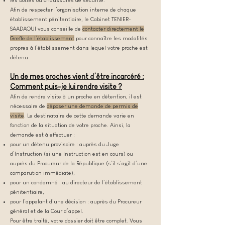
les bottes ou chaussures de sécurité.
Afin de respecter l’organisation interne de chaque
établissement pénitentiaire, le Cabinet TENIER-
SAADAOUI vous conseille de
contacter directement le
Greffe de l’établissement
pour connaître les modalités
propres à l’établissement dans lequel votre proche est
détenu.
Un de mes proches vient d’être incarcéré :
Comment puis-je lui rendre visite ?
Afin de rendre visite à un proche en détention, il est
nécessaire de
déposer une demande de permis de
visite
. Le destinataire de cette demande varie en
fonction de la situation de votre proche. Ainsi, la
demande est à effectuer :
pour un détenu provisoire : auprès du Juge
d’Instruction (si une Instruction est en cours) ou
auprès du Procureur de la République (s’il s’agit d’une
comparution immédiate),
pour un condamné : au directeur de l’établissement
pénitentiaire,
pour l’appelant d’une décision : auprès du Procureur
général et de la Cour d’appel.
Pour être traité, votre dossier doit être complet. Vous