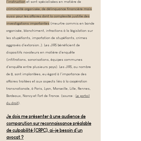
l’instruction
et sont spécialisées en matière de
criminalité organisée, de délinquance financière mais
aussi pour les affaires dont
la complexité justifie des
investigations importantes
(
meurtre commis en bande
organisée, blanchiment, in
fractions à la législation sur
les stupéfiants, importation de stupéfiants, crimes
aggravés d'extorsion…). Les JIRS bénéficient de
dispositifs novateurs en matière d'enquête
(infiltrations, sonorisations, équipes communes
d'enquête entre plusieurs pays). Les JIRS, au nombre
de 8, sont implantées, eu égard à l'importance des
affaires traitées et aux aspects liés à la coopération
transnationale, à Paris, Lyon, Marseille, Lille, Rennes,
Bordeaux, Nancy et Fort de France. (source :
Le portail
du droit
).
Je dois me présenter à une audience de
comparution sur reconnaissance préalable
de culpabilité (CRPC), ai-je besoin d’un
avocat ?