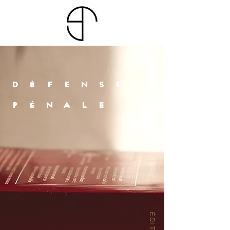
DÉfense
PÉNALe