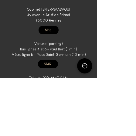
Cabinet TENIER-SAADAOUI
49 avenue Aristide Briand
35000 Rennes
Map
Voiture (parking)
Bus lignes 4 et 6 - Paul Bert (1 min)
Métro ligne b - Place Saint-Germain (10 min)
STAR
​Tel :
+33.(0)9.66.87.01.63
Mobile Me Tenier :
+33.(0)6.61.88.65.56
Mobile Me Saadaoui :
+33.(0)6.63.84.10.37
Email
Bureau secondaire Paris
Cabinet TENIER-SAADAOUI
262 boulevard Saint-Germain, 75007 Paris