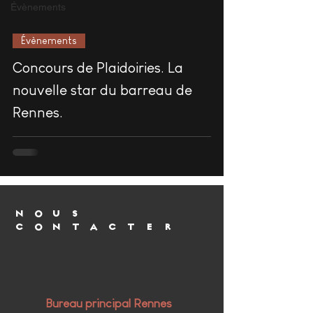
Évènements
Évènements
video
Concours de Plaidoiries. La
nouvelle star du barreau de
Rennes.
NOUS
CONTACTER
Bureau principal Rennes