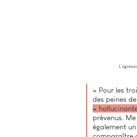
L’agressi
« 
Pour les tr
des peines de 
« hallucinant
prévenus. Me 
également un 
comparaître d