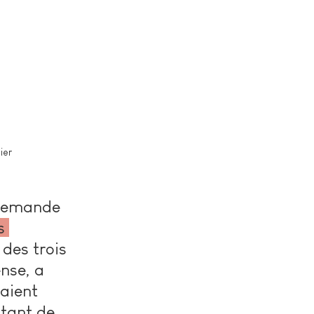
ier 
 demande 
s 
 des trois 
nse, a 
aient 
tant de 