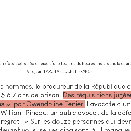
on s’était déroulée au pied d’une tour rue du Bourbonnais, dans le quart
Villejean. | ARCHIVES OUEST-FRANCE
ois hommes, le procureur de la République
5 à 7 ans de prison. 
Des réquisitions jugée
es », par Gwendoline Tenier,
 l’avocate d’un
William Pineau, un autre avocat de la défe
regret : « Sur les douze personnes qui devr
evant vous, seules cinq sont là. Il manque 