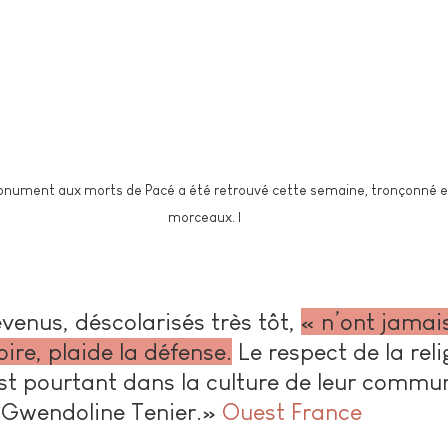
onument aux morts de Pacé a été retrouvé cette semaine, tronçonné e
morceaux. |
venus, déscolarisés très tôt, 
« n’ont jamai
oire, plaide la défense.
 Le respect de la reli
st pourtant dans la culture de leur commu
Gwendoline Tenier.» 
Ouest France