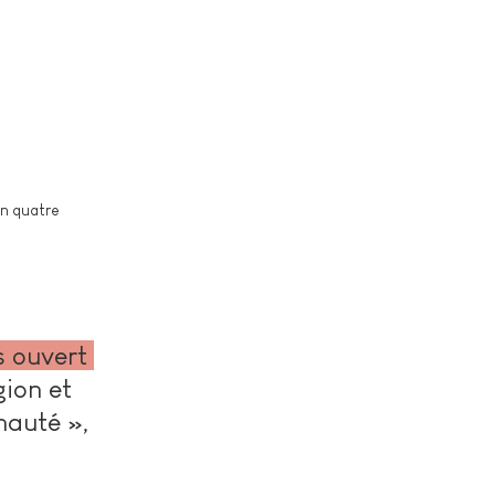
n quatre 
s ouvert 
gion et 
nauté », 