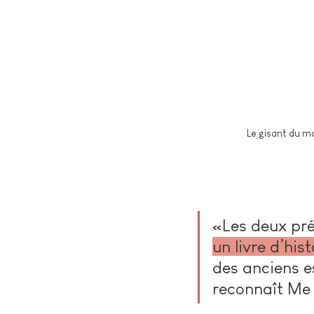
Le gisant du m
«Les deux pré
un livre d’hist
des anciens e
reconnaît Me 