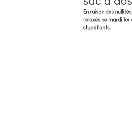
sac à dos
En raison des nullit
relaxés ce mardi 1er 
stupéfiants.