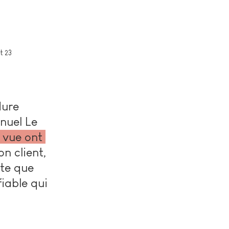
 23 
dure 
nuel Le 
 vue ont 
on client, 
te que 
iable qui 