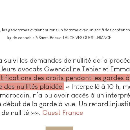
, les gendarmes avaient surpris un homme avec un sac à dos contenant
kg de cannabis à Saint-Brieuc. | ARCHIVES OUEST-FRANCE
a suivi les demandes de nullité de la procé
 leurs avocats Gwendoline Tenier et Emma
tifications des droits pendant les gardes à
e des nullités plaidée.
 ﻿« Interpellé à 10 h, m
 marocain, n’a pu avoir accès à un interprè
e début de la garde à vue. Un retard injustif
de nullité »». 
Ouest France