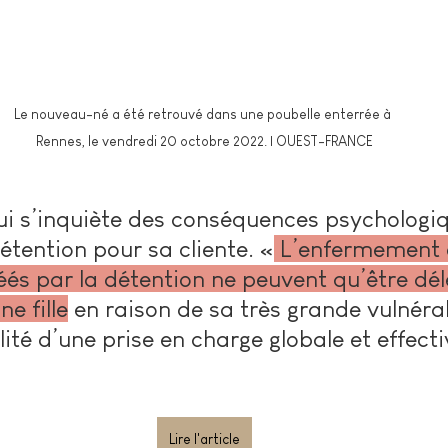
Le nouveau-né a été retrouvé dans une poubelle enterrée à 
Rennes, le vendredi 20 octobre 2022. | OUEST-FRANCE
i s’inquiète des conséquences psychologiq
étention pour sa cliente. «
 L’enfermement 
éés par la détention ne peuvent qu’être dél
ne fille
 en raison de sa très grande vulnérab
lité d’une prise en charge globale et effecti
Lire l'article