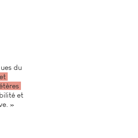
ues du 
et 
étères 
ilité et 
ve. » 