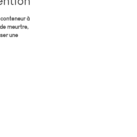
ention
 conteneur à 
de meurtre, 
user une 