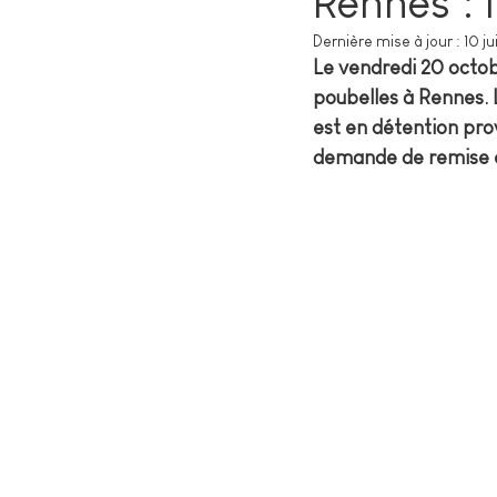
Rennes : 
Dernière mise à jour :
10 j
Le vendredi 20 octob
poubelles à Rennes.
est en détention prov
demande de remise e