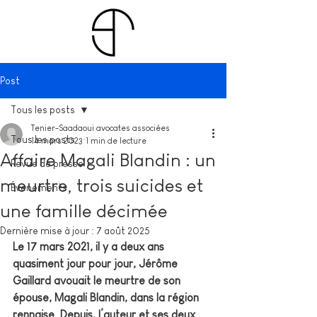
Post
Tous les posts
Tenier-Saadaoui avocates associées
Tous les posts
14 mars 2023
1 min de lecture
Affaire Magali Blandin : un
Revue de presse
meurtre, trois suicides et
Évènements
une famille décimée
Dernière mise à jour :
7 août 2025
Le 17 mars 2021, il y a deux ans 
quasiment jour pour jour, Jérôme 
Gaillard avouait le meurtre de son 
épouse, Magali Blandin, dans la région 
rennaise. Depuis, l’auteur et ses deux 